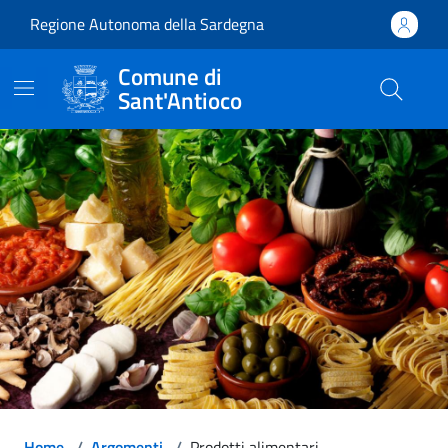
Vai ai contenuti
Vai al footer
Regione Autonoma della Sardegna
Comune di
Sant'Antioco
Comune di Sant'Antioco
Home
/
Argomenti
/
Prodotti alimentari