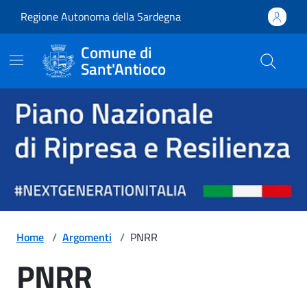
Vai ai contenuti
Vai al footer
Regione Autonoma della Sardegna
Comune di
Sant'Antioco
Comune di Sant'Antioco
Home
/
Argomenti
/
PNRR
PNRR