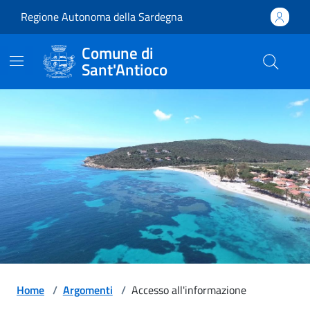
Vai ai contenuti
Vai al footer
Regione Autonoma della Sardegna
Comune di
Sant'Antioco
Comune di Sant'Antioco
Home
/
Argomenti
/
Accesso all'informazione